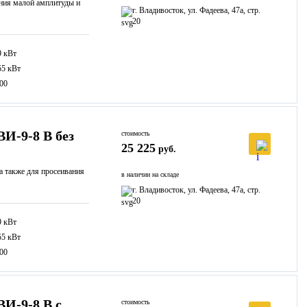
ания малой амплитуды и
г. Владивосток, ул. Фадеева, 47а, стр.
20
9 кВт
55 кВт
00
И-9-8 В без
стоимость
25 225
руб.
а также для просеивания
в наличии на складе
г. Владивосток, ул. Фадеева, 47а, стр.
20
9 кВт
55 кВт
00
И-9-8 В с
стоимость