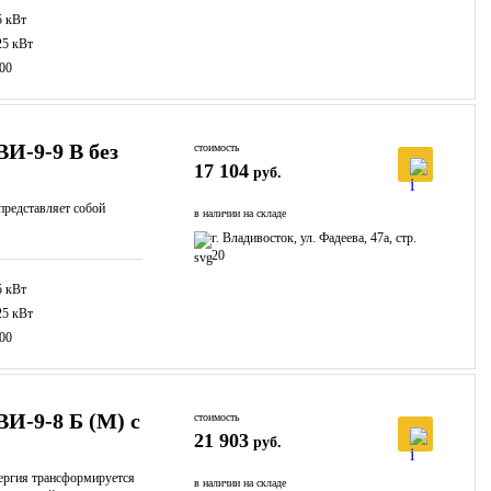
5 кВт
25 кВт
00
И-9-9 В без
стоимость
17 104
руб.
редставляет собой
в наличии на складе
г. Владивосток, ул. Фадеева, 47а, стр.
20
5 кВт
25 кВт
00
И-9-8 Б (M) с
стоимость
21 903
руб.
нергия трансформируется
в наличии на складе