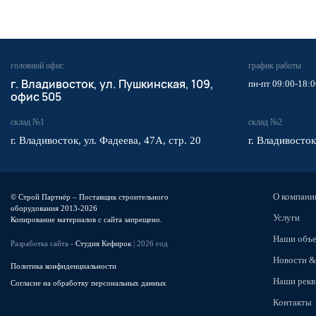
головной офис
график работы
​г. Владивосток,
ул. Пушкинская, 109,
пн-пт 09:00-18:0
офис 505
склад №1
склад №2
г. Владивосток, ул. Фадеева, 47А, стр. 20
г. Владивосток
О компани
© Строй Партнёр – Поставщик строительного
оборудования 2013-2026
Услуги
Копирование материалов с сайта запрещено.
Наши объ
Разработка сайта -
Студия Кефирок
| 2026 год
Новости &
Политика конфиденциальности
Наши рекв
Согласие на обработку персональных данных
Контакты