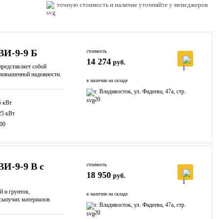
точную стоимость и наличие уточняйте у менеджеров
ВИ-9-9 Б
стоимость
14 274
руб.
редставляет собой
 повышенной надежности.
в наличии на складе
г. Владивосток, ул. Фадеева, 47а, стр.
20
5 кВт
25 кВт
00
И-9-9 В с
стоимость
18 950
руб.
й и грунтов,
в наличии на складе
 сыпучих материалов.
г. Владивосток, ул. Фадеева, 47а, стр.
20