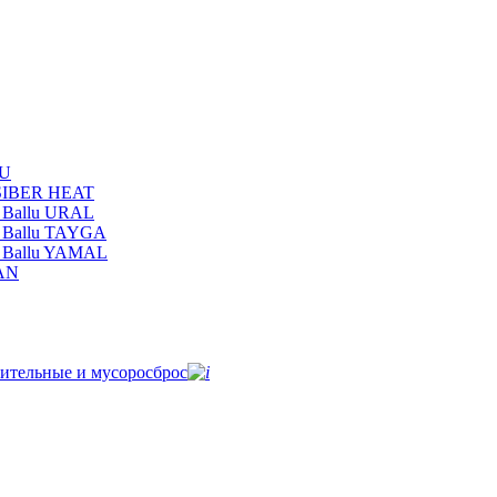
LU
 SIBER HEAT
 Ballu URAL
 Ballu TAYGA
и Ballu YAMAL
MAN
ительные и мусоросброс