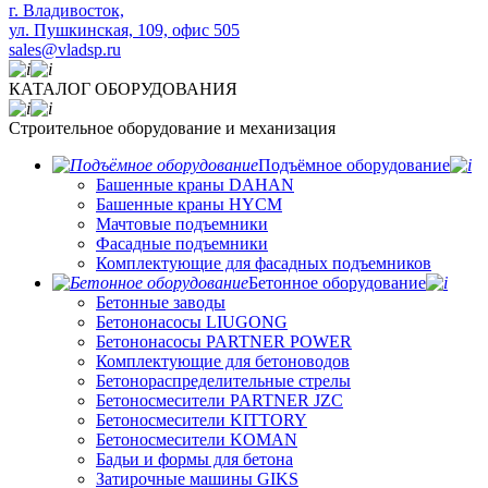
​г. Владивосток,
ул. Пушкинская, 109, офис 505
sales@vladsp.ru
КАТАЛОГ ОБОРУДОВАНИЯ
Строительное оборудование и механизация
Подъёмное оборудование
Башенные краны DAHAN
Башенные краны HYCM
Мачтовые подъемники
Фасадные подъемники
Комплектующие для фасадных подъемников
Бетонное оборудование
Бетонные заводы
Бетононасосы LIUGONG
Бетононасосы PARTNER POWER
Комплектующие для бетоноводов
Бетонораспределительные стрелы
Бетоносмесители PARTNER JZC
Бетоносмесители KITTORY
Бетоносмесители KOMAN
Бадьи и формы для бетона
Затирочные машины GIKS