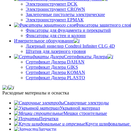
Электроинструмент DCK
Электроинструмент CROWN
Заклепочные пистолеты электрические
Электроинструмент ЕРМАК
Фиксаторы защитного слоя
Фиксаторы для фундамента и перекрытий
Фиксаторы для стен и колонн
Измерительное оборудование
Лазерный нивелир Condtrol Infiniter CLG 4D
Штатив для лазерного уровня
Сертификаты Дилера
Сертификат Дилера DAHAN
Сертификат Дилера GIKS
Сертификат Дилера KOMAN
Сертификат Дилера PLASTO
Расходные материалы и оснастка
Сварочные электроды
Укрывной материал
Мешки строительные
Перчатки
Круги шлифовальные 
Запчасти