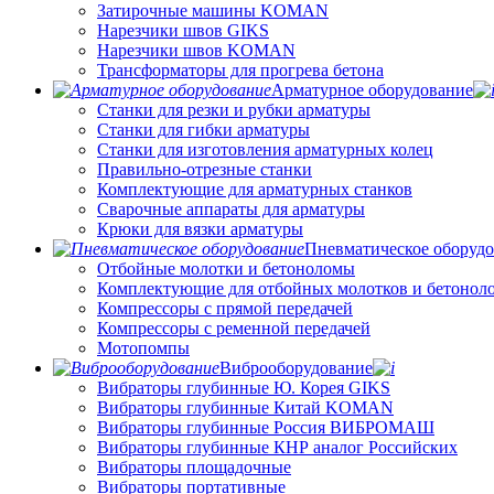
Затирочные машины KOMAN
Нарезчики швов GIKS
Нарезчики швов KOMAN
Трансформаторы для прогрева бетона
Арматурное оборудование
Станки для резки и рубки арматуры
Станки для гибки арматуры
Станки для изготовления арматурных колец
Правильно-отрезные станки
Комплектующие для арматурных станков
Сварочные аппараты для арматуры
Крюки для вязки арматуры
Пневматическое оборуд
Отбойные молотки и бетоноломы
Комплектующие для отбойных молотков и бетонол
Компрессоры с прямой передачей
Компрессоры с ременной передачей
Мотопомпы
Виброоборудование
Вибраторы глубинные Ю. Корея GIKS
Вибраторы глубинные Китай KOMAN
Вибраторы глубинные Россия ВИБРОМАШ
Вибраторы глубинные КНР аналог Российских
Вибраторы площадочные
Вибраторы портативные