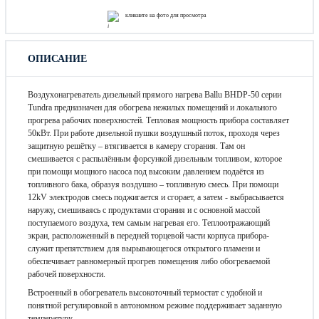
кликните на фото для просмотра
ОПИСАНИЕ
Воздухонагреватель дизельный прямого нагрева Ballu BHDP-50 серии
Tundra предназначен для обогрева нежилых помещений и локального
прогрева рабочих поверхностей. Тепловая мощность прибора составляет
50кВт. При работе дизельной пушки воздушный поток, проходя через
защитную решётку – втягивается в камеру сгорания. Там он
смешивается с распылённым форсункой дизельным топливом, которое
при помощи мощного насоса под высоким давлением подаётся из
топливного бака, образуя воздушно – топливную смесь. При помощи
12kV электродов смесь поджигается и сгорает, а затем - выбрасывается
наружу, смешиваясь с продуктами сгорания и с основной массой
поступаемого воздуха, тем самым нагревая его. Теплоотражающий
экран, расположенный в передней торцевой части корпуса прибора-
служит препятствием для вырывающегося открытого пламени и
обеспечивает равномерный прогрев помещения либо обогреваемой
рабочей поверхности.
Встроенный в обогреватель высокоточный термостат с удобной и
понятной регулировкой в автономном режиме поддерживает заданную
температуру.