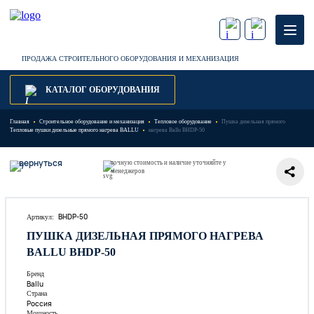
ПРОДАЖА СТРОИТЕЛЬНОГО ОБОРУДОВАНИЯ И МЕХАНИЗАЦИЯ
КАТАЛОГ ОБОРУДОВАНИЯ
Главная
Строительное оборудование и механизация
Тепловое оборудование
Пушка дизельная прямого
Тепловые пушки дизельные прямого нагрева BALLU
нагрева Ballu BHDP-50
вернуться
точную стоимость и наличие уточняйте у
менеджеров
BHDP-50
Артикул:
ПУШКА ДИЗЕЛЬНАЯ ПРЯМОГО НАГРЕВА
BALLU BHDP-50
Бренд
Ballu
Страна
Россия
Мощность