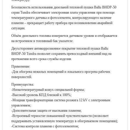
Безопасность использования дизельной тепловой пушки Ballu BHDP-50
серии Tundra обеспечивает электронная плата управления при помощи
температурного датчика и фотоэлемента, контролирующего наличие
пламени – прекращает работу прибора при возникновении аварийной
ситуации.
Объём дизельного топлива измеряется датчиком уровня и отображается
на встроенном в топливный бак указателе.
Двухстороннее антикоррозионное покрытие тепловой пушки Ballu
BHDP-50 Tundra позволит сохранить превосходный внешний вид на
протяжении всего срока службы изделия.
Применение:
-Для обогрева нежилых помещений и локального прогрева рабочих
поверхностей.
Преимущества:
-Низкотемпературный кожух специальной формы;
-Высокий уровень КПД близкий к 100%;
-Мощная трансформаторная система розжига 12 kV с электронным
управлением;
-Дополнительная защита от высекания пламени;
-Встроенный термостат повышенной чувствительности (позволяет
поддерживать установленную температуру в обогреваемом помещении);
-Система контроля пламени с фотоэлементом;