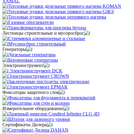
YAMAL
Тепловые пушки дизельные прямого нагрева KOMAN
Тепловые пушки дизельные прямого нагрева GIKS
Тепловые пушки дизельные непрямого нагрева
Газовые обогреватели
Трансформаторы для прогрева бетона
Лестницы строительные и мусоросброс
Стремянки алюминиевые и стальные
Мусоросброс строительный
Генераторы
Дизельные генераторы
Бензиновые генераторы
Электроинструмент
Электроинструмент DCK
Электроинструмент CROWN
Заклепочные пистолеты электрические
Электроинструмент ЕРМАК
Фиксаторы защитного слоя
Фиксаторы для фундамента и перекрытий
Фиксаторы для стен и колонн
Измерительное оборудование
Лазерный нивелир Condtrol Infiniter CLG 4D
Штатив для лазерного уровня
Сертификаты Дилера
Сертификат Дилера DAHAN