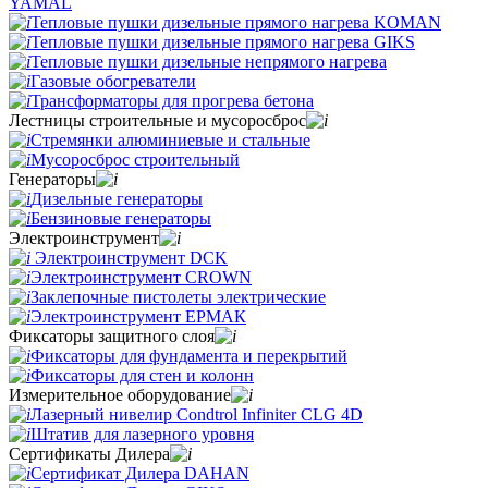
YAMAL
Тепловые пушки дизельные прямого нагрева KOMAN
Тепловые пушки дизельные прямого нагрева GIKS
Тепловые пушки дизельные непрямого нагрева
Газовые обогреватели
Трансформаторы для прогрева бетона
Лестницы строительные и мусоросброс
Стремянки алюминиевые и стальные
Мусоросброс строительный
Генераторы
Дизельные генераторы
Бензиновые генераторы
Электроинструмент
Электроинструмент DCK
Электроинструмент CROWN
Заклепочные пистолеты электрические
Электроинструмент ЕРМАК
Фиксаторы защитного слоя
Фиксаторы для фундамента и перекрытий
Фиксаторы для стен и колонн
Измерительное оборудование
Лазерный нивелир Condtrol Infiniter CLG 4D
Штатив для лазерного уровня
Сертификаты Дилера
Сертификат Дилера DAHAN