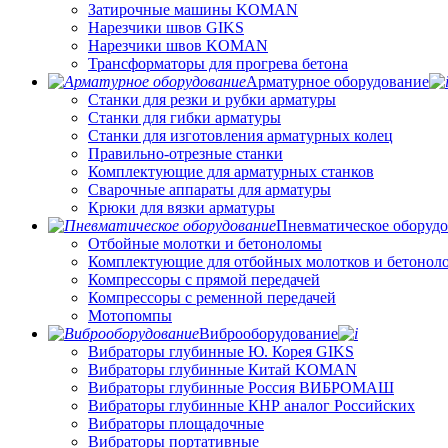
Затирочные машины KOMAN
Нарезчики швов GIKS
Нарезчики швов KOMAN
Трансформаторы для прогрева бетона
Арматурное оборудование
Станки для резки и рубки арматуры
Станки для гибки арматуры
Станки для изготовления арматурных колец
Правильно-отрезные станки
Комплектующие для арматурных станков
Сварочные аппараты для арматуры
Крюки для вязки арматуры
Пневматическое оборуд
Отбойные молотки и бетоноломы
Комплектующие для отбойных молотков и бетонол
Компрессоры с прямой передачей
Компрессоры с ременной передачей
Мотопомпы
Виброоборудование
Вибраторы глубинные Ю. Корея GIKS
Вибраторы глубинные Китай KOMAN
Вибраторы глубинные Россия ВИБРОМАШ
Вибраторы глубинные КНР аналог Российских
Вибраторы площадочные
Вибраторы портативные