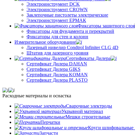
Электроинструмент DCK
Электроинструмент CROWN
Заклепочные пистолеты электрические
Электроинструмент ЕРМАК
Фиксаторы защитного слоя
Фиксаторы для фундамента и перекрытий
Фиксаторы для стен и колонн
Измерительное оборудование
Лазерный нивелир Condtrol Infiniter CLG 4D
Штатив для лазерного уровня
Сертификаты Дилера
Сертификат Дилера DAHAN
Сертификат Дилера GIKS
Сертификат Дилера KOMAN
Сертификат Дилера PLASTO
Расходные материалы и оснастка
Сварочные электроды
Укрывной материал
Мешки строительные
Перчатки
Круги шлифовальные 
Запчасти