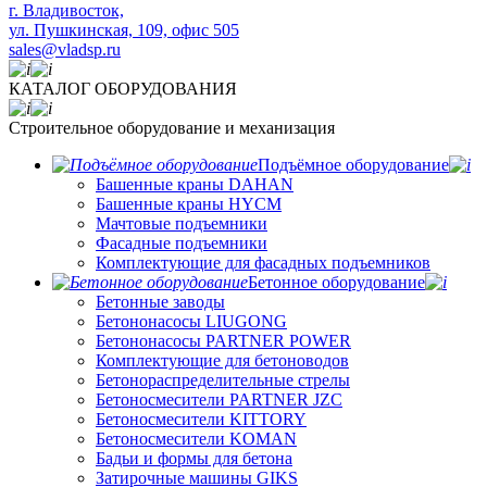
​г. Владивосток,
ул. Пушкинская, 109, офис 505
sales@vladsp.ru
КАТАЛОГ ОБОРУДОВАНИЯ
Строительное оборудование и механизация
Подъёмное оборудование
Башенные краны DAHAN
Башенные краны HYCM
Мачтовые подъемники
Фасадные подъемники
Комплектующие для фасадных подъемников
Бетонное оборудование
Бетонные заводы
Бетононасосы LIUGONG
Бетононасосы PARTNER POWER
Комплектующие для бетоноводов
Бетонораспределительные стрелы
Бетоносмесители PARTNER JZC
Бетоносмесители KITTORY
Бетоносмесители KOMAN
Бадьи и формы для бетона
Затирочные машины GIKS