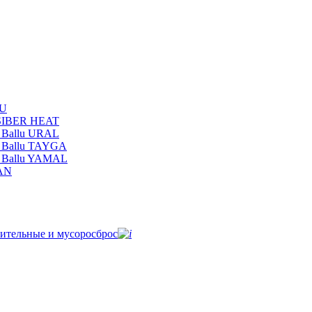
LU
 SIBER HEAT
 Ballu URAL
 Ballu TAYGA
и Ballu YAMAL
MAN
ительные и мусоросброс