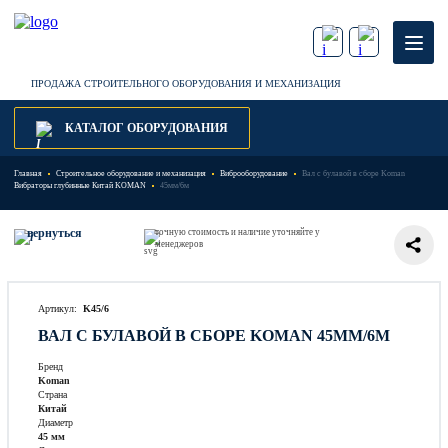
ПРОДАЖА СТРОИТЕЛЬНОГО ОБОРУДОВАНИЯ И МЕХАНИЗАЦИЯ
КАТАЛОГ ОБОРУДОВАНИЯ
Главная
Строительное оборудование и механизация
Виброоборудование
Вал с булавой в сборе Koman
Вибраторы глубинные Китай KOMAN
45мм/6м
вернуться
точную стоимость и наличие уточняйте у
менеджеров
Артикул:
K45/6
ВАЛ С БУЛАВОЙ В СБОРЕ KOMAN 45ММ/6М
Бренд
Koman
Страна
Китай
Диаметр
45 мм