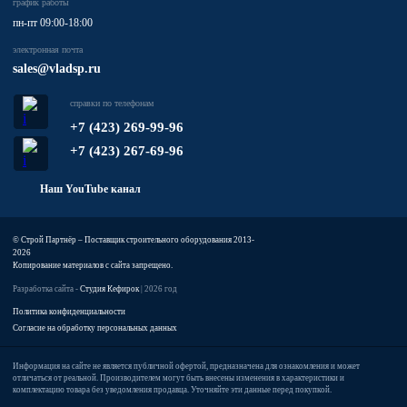
график работы
пн-пт 09:00-18:00
электронная почта
sales@vladsp.ru
справки по телефонам
+7 (423) 269-99-96
+7 (423) 267-69-96
Наш YouTube канал
© Строй Партнёр – Поставщик строительного оборудования 2013-
2026
Копирование материалов с сайта запрещено.
Разработка сайта -
Студия Кефирок
| 2026 год
Политика конфиденциальности
Согласие на обработку персональных данных
Информация на сайте не является публичной офертой, предназначена для ознакомления и может
отличаться от реальной. Производителем могут быть внесены изменения в характеристики и
комплектацию товара без уведомления продавца. Уточняйте эти данные перед покупкой.