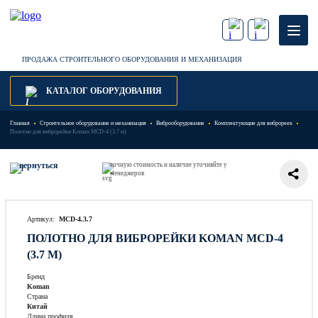
ПРОДАЖА СТРОИТЕЛЬНОГО ОБОРУДОВАНИЯ И МЕХАНИЗАЦИЯ
КАТАЛОГ ОБОРУДОВАНИЯ
Главная
Строительное оборудование и механизация
Виброоборудование
Комплектующие для виброреек
Полотно для виброрейки Koman MCD-4 (3.7 м)
вернуться
точную стоимость и наличие уточняйте у
менеджеров
Артикул:
MCD-4.3.7
ПОЛОТНО ДЛЯ ВИБРОРЕЙКИ KOMAN MCD-4
(3.7 М)
Бренд
Koman
Страна
Китай
Длина профиля