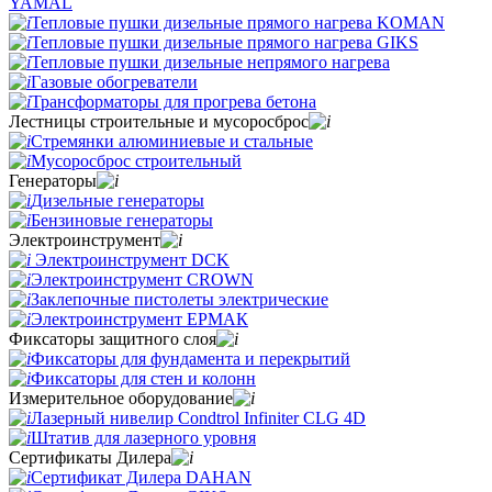
YAMAL
Тепловые пушки дизельные прямого нагрева KOMAN
Тепловые пушки дизельные прямого нагрева GIKS
Тепловые пушки дизельные непрямого нагрева
Газовые обогреватели
Трансформаторы для прогрева бетона
Лестницы строительные и мусоросброс
Стремянки алюминиевые и стальные
Мусоросброс строительный
Генераторы
Дизельные генераторы
Бензиновые генераторы
Электроинструмент
Электроинструмент DCK
Электроинструмент CROWN
Заклепочные пистолеты электрические
Электроинструмент ЕРМАК
Фиксаторы защитного слоя
Фиксаторы для фундамента и перекрытий
Фиксаторы для стен и колонн
Измерительное оборудование
Лазерный нивелир Condtrol Infiniter CLG 4D
Штатив для лазерного уровня
Сертификаты Дилера
Сертификат Дилера DAHAN