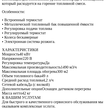
который расходуется на горение топливной смеси.
Особенности:
• Встроенный термостат
• Металлический топливный бак повышенной ёмкости
• Регулировка подачи топлива
• Регулируемый термостат
• Колеса бескамерные
• Электронная система розжига.
ХАРАКТЕРИСТИКИ
Мощность
40 кВт
Напряжение
220 В
Регулировка температуры
Да
Максимальная производительность
1490 м3/ч
Максимальная площадь обогрева
300 м2
Объем топливного бака
49 л
Средний расход топлива
4,2 л/ч
Сетевой кабель
Да (с вилкой)
Дополнительные опции
Оснащен датчиком перегрева
Масса нетто
42 кг
К ВАШИМ УСЛУГАМ
Для быстрого и качественного сервисного обслуживания мы
оказываем комплексные услуги.