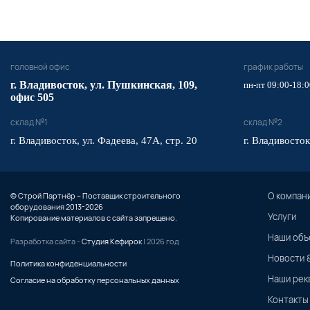
головной офис
график работы
​г. Владивосток,
ул. Пушкинская, 109,
пн-пт 09:00-18:0
офис 505
склад №1
склад №2
г. Владивосток, ул. Фадеева, 47А, стр. 20
г. Владивосток
О компан
© Строй Партнёр – Поставщик строительного
оборудования 2013-2026
Услуги
Копирование материалов с сайта запрещено.
Наши объ
Разработка сайта -
Студия Кефирок
| 2026 год
Новости 
Политика конфиденциальности
Наши рек
Согласие на обработку персональных данных
Контакты