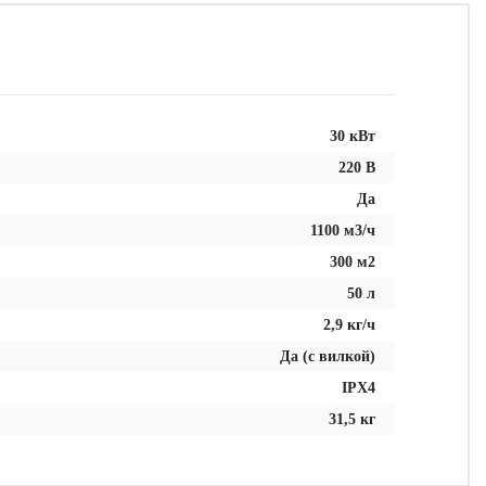
30 кВт
220 В
Да
1100 м3/ч
300 м2
50 л
2,9 кг/ч
Да (с вилкой)
IPX4
31,5 кг