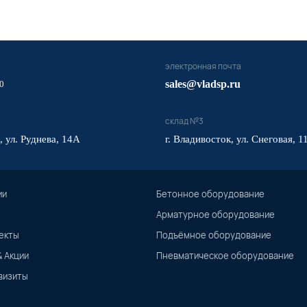
электронная почта
sales@vladsp.ru
0
склад №3
, ул. Руднева, 14А
г. Владивосток, ул. Снеговая, 1
ии
Бетонное оборудование
Арматурное оборудование
екты
Подъёмное оборудование
& Акции
Пневматическое оборудование
визиты