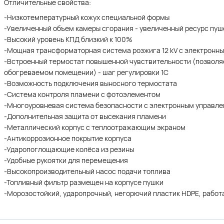
Отличительные свойства:
-Низкотемпературный кожух специальной формы
-Увеличенный объем камеры сгорания - увеличенный ресурс пуш
-Высокий уровень КПД близкий к 100%
-Мощная трансформаторная система розжига 12 kV с электронн
-Встроенный термостат повышенной чувствительности (позволя
обогреваемом помещении) - шаг регулировки 1С
-Возможность подключения выносного термостата
-Система контроля пламени с фотоэлементом
-Многоуровневая система безопасности с электронным управл
-Дополнительная защита от высекания пламени
-Металлический корпус с теплоотражающим экраном
-Антикоррозионное покрытие корпуса
-Ударопоглощающие колёса из резины
-Удобные рукоятки для перемещения
-Высокопроизводительный насос подачи топлива
-Топливный фильтр размещен на корпусе пушки
-Морозостойкий, ударопрочный, негорючий пластик HDPE, работае