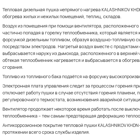
Тепловая дизельная пушка непрямого нагрева KALASHNIKOV KHD
обогрева жилых и нежилых помещений, теплиц, складов.
Воздух из помещения при помощи вентилятора, расположенного в
частично попадая в горелку теплообменника, который является
форсункой дизельным топливом, образуя воздушно-топливную с
посредством электродов. Нагретый воздух вместе с продуктами 
выбрасывается наружу из дымохода, расположенного в верхней ч
обтекая теплообменник нагревается и выбрасывается в обогре
сгорания.
Топливо из топливного бака подаётся на форсунку высокопроиз
Электронная плата управления следит за процессом горения при
отключает работу пушки в случае отсутствия горения пламени, 
регулировочного термостата, возникновения аварийной ситуаци
Вентилятор продолжает некоторое время работать после выключ
теплообменника – тем самым предотвращая деформацию тепло
Антикоррозионное покрытие тепловой пушки KALASHNIKOV KHDN-
протяжении всего срока службы изделия.