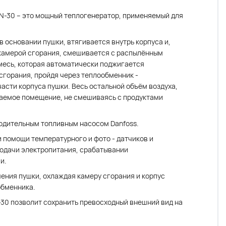
N-30 – это мощный теплогенератор, применяемый для
 основании пушки, втягивается внутрь корпуса и,
 камерой сгорания, смешивается с распылённым
месь, которая автоматически поджигается
сгорания, пройдя через теплообменник -
асти корпуса пушки. Весь остальной объём воздуха,
ваемое помещение, не смешиваясь с продуктами
водительным топливным насосом Danfoss.
 помощи температурного и фото - датчиков и
подачи электропитания, срабатывании
и.
ения пушки, охлаждая камеру сгорания и корпус
обменника.
30 позволит сохранить превосходный внешний вид на