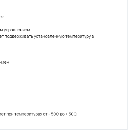
ек
ым управлением
ет поддерживать установленную температуру в
ением
т при температурах от - 50С до + 50С.