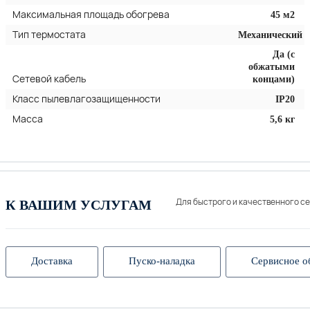
Максимальная площадь обогрева
45 м2
Тип термостата
Механический
Да (с
обжатыми
Сетевой кабель
концами)
Класс пылевлагозащищенности
IP20
Масса
5,6 кг
Для быстрого и качественного с
К ВАШИМ УСЛУГАМ
Доставка
Пуско-наладка
Сервисное о