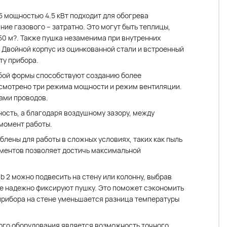
 мощностью 4.5 кВт подходит для обогрева
ие газового – затратно. Это могут быть теплицы,
0 м?. Также пушка незаменима при внутренних
 Двойной корпус из оцинкованной стали и встроенный
ту прибора.
бой формы способствуют созданию более
усмотрено три режима мощности и режим вентиляции.
ами проводов.
сть, а благодаря воздушному зазору, между
 момент работы.
ены для работы в сложных условиях, таких как пыль
ементов позволяет достичь максимальной
 2 можно подвесить на стену или колонну, выбрав
е надежно фиксируют пушку. Это поможет сэкономить
 прибора на стене уменьшается разница температуры
ого оборудования является возможность точного