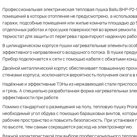
Профессиональная электрическая тепловая пушка Ballu BHP-P2-5
помещений в которых отопление не предусмотрено, а использован
гаражи, подсобные помещения или жилые комнаты площадью до 5
отделочных работах и просушке поверхностей во время ремонта.
термостат для защиты от перегрева гарантируют надежную рабо
В цилиндрическом корпусе пушки нагревательные элементы осо
эффективного направленного воздушного потока. В пушке пред
Прибор подключается к сети с помощью кабеля с обжатыми конц
Двойной металлический корпус обеспечивает повышенную прочно
стенками корпуса, исключается вероятность получения ожога в
Надёжные и эффективные ТЭНы из нержавеющей стали приспособл
и грязь. А специально разработанная форма нагревательных эл
эффективности при работе.
Помимо стандартного размещения на полу, тепловую пушку Prorab
необходимый угол обдува с помощью барашковых винтов, которы
рабочее пространство и повысить безопасность. При установке
по высоте, тем самым сокращается расход на электроэнергию.
Важной характеристикой при выборе профессионального теплов