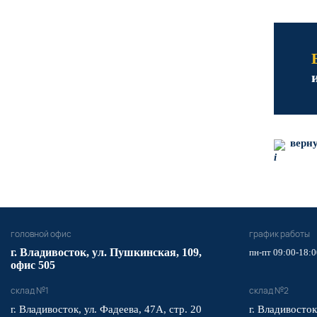
верну
головной офис
график работы
​г. Владивосток,
ул. Пушкинская, 109,
пн-пт 09:00-18:0
офис 505
склад №1
склад №2
г. Владивосток, ул. Фадеева, 47А, стр. 20
г. Владивосток