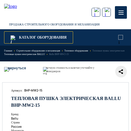
ПРОДАЖА СТРОИТЕЛЬНОГО ОБОРУДОВАНИЯ И МЕХАНИЗАЦИЯ
КАТАЛОГ ОБОРУДОВАНИЯ
Главная
Строительное оборудование и механизация
Тепловое оборудование
Тепловая пушка электрическая
Тепловые пушки электрические BALLU
Ballu BHP-MW2-15
вернуться
точную стоимость и наличие уточняйте у
менеджеров
BHP-MW2-15
Артикул:
ТЕПЛОВАЯ ПУШКА ЭЛЕКТРИЧЕСКАЯ BALLU
BHP-MW2-15
Бренд
Ballu
Страна
Россия
Мощность