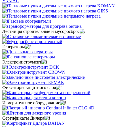
YAMAL
Тепловые пушки дизельные прямого нагрева KOMAN
Тепловые пушки дизельные прямого нагрева GIKS
Тепловые пушки дизельные непрямого нагрева
Газовые обогреватели
Трансформаторы для прогрева бетона
Лестницы строительные и мусоросброс
Стремянки алюминиевые и стальные
Мусоросброс строительный
Генераторы
Дизельные генераторы
Бензиновые генераторы
Электроинструмент
Электроинструмент DCK
Электроинструмент CROWN
Заклепочные пистолеты электрические
Электроинструмент ЕРМАК
Фиксаторы защитного слоя
Фиксаторы для фундамента и перекрытий
Фиксаторы для стен и колонн
Измерительное оборудование
Лазерный нивелир Condtrol Infiniter CLG 4D
Штатив для лазерного уровня
Сертификаты Дилера
Сертификат Дилера DAHAN