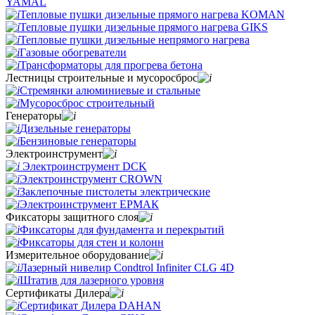
YAMAL
Тепловые пушки дизельные прямого нагрева KOMAN
Тепловые пушки дизельные прямого нагрева GIKS
Тепловые пушки дизельные непрямого нагрева
Газовые обогреватели
Трансформаторы для прогрева бетона
Лестницы строительные и мусоросброс
Стремянки алюминиевые и стальные
Мусоросброс строительный
Генераторы
Дизельные генераторы
Бензиновые генераторы
Электроинструмент
Электроинструмент DCK
Электроинструмент CROWN
Заклепочные пистолеты электрические
Электроинструмент ЕРМАК
Фиксаторы защитного слоя
Фиксаторы для фундамента и перекрытий
Фиксаторы для стен и колонн
Измерительное оборудование
Лазерный нивелир Condtrol Infiniter CLG 4D
Штатив для лазерного уровня
Сертификаты Дилера
Сертификат Дилера DAHAN