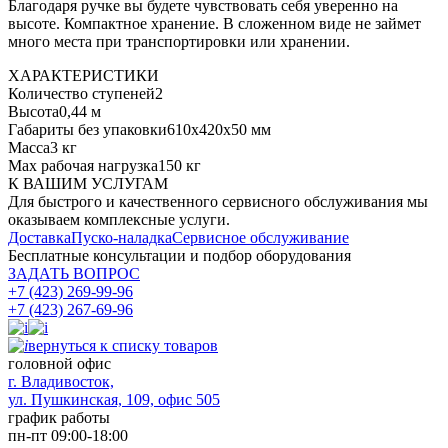
Благодаря ручке вы будете чувствовать себя уверенно на
высоте. Компактное хранение. В сложенном виде не займет
много места при транспортировки или хранении.
ХАРАКТЕРИСТИКИ
Количество ступеней
2
Высота
0,44 м
Габариты без упаковки
610x420х50 мм
Масса
3 кг
Max рабочая нагрузка
150 кг
К ВАШИМ УСЛУГАМ
Для быстрого и качественного сервисного обслуживания мы
оказываем комплексные услуги.
Доставка
Пуско-наладка
Сервисное обслуживание
Бесплатные консультации
и подбор оборудования
ЗАДАТЬ ВОПРОС
+7 (423) 269-99-96
+7 (423) 267-69-96
вернуться к списку товаров
головной офис
​г. Владивосток,
ул. Пушкинская, 109, офис 505
график работы
пн-пт 09:00-18:00