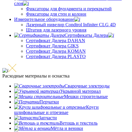
слоя
Фиксаторы для фундамента и перекрытий
Фиксаторы для стен и колонн
Измерительное оборудование
Лазерный нивелир Condtrol Infiniter CLG 4D
Штатив для лазерного уровня
Сертификаты Дилера
Сертификат Дилера DAHAN
Сертификат Дилера GIKS
Сертификат Дилера KOMAN
Сертификат Дилера PLASTO
Расходные материалы и оснастка
Сварочные электроды
Укрывной материал
Мешки строительные
Перчатки
Круги
шлифовальные и отрезные
Запчасти
Ветошь и текстиль
Мётла и веники