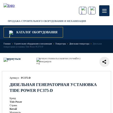
ПРОДАЖА СТРОИТЕЛЬНОГО ОБОРУДОВАНИЯ И МЕХАНИЗАЦИЯ
КАТАЛОГ ОБОРУДОВАНИЯ
Главная
Строительное оборудование и механизация
Генераторы
Дизельные генераторы
Дизельная
генераторная установка Tide Power FC375-D
вернуться
точную стоимость и наличие уточняйте у
менеджеров
Артикул:
FC375-D
ДИЗЕЛЬНАЯ ГЕНЕРАТОРНАЯ УСТАНОВКА
TIDE POWER FC375-D
Бренд
Tide Power
Страна
Китай
Мощность