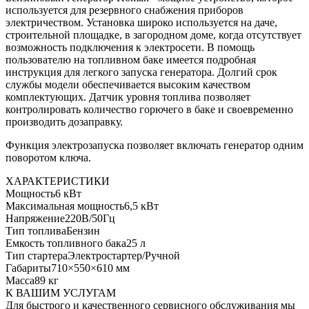
используется для резервного снабжения приборов
электричеством. Установка широко используется на даче,
строительной площадке, в загородном доме, когда отсутствует
возможность подключения к электросети. В помощь
пользователю на топливном баке имеется подробная
инструкция для легкого запуска генератора. Долгий срок
службы модели обеспечивается высоким качеством
комплектующих. Датчик уровня топлива позволяет
контролировать количество горючего в баке и своевременно
производить дозаправку.
Функция электрозапуска позволяет включать генератор одним
поворотом ключа.
ХАРАКТЕРИСТИКИ
Мощность
6 кВт
Максимальная мощность
6,5 кВт
Напряжение
220В/50Гц
Тип топлива
Бензин
Емкость топливного бака
25 л
Тип стартера
Электростартер/Ручной
Габариты
710×550×610 мм
Масса
89 кг
К ВАШИМ УСЛУГАМ
Для быстрого и качественного сервисного обслуживания мы