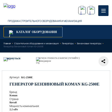
ПРОДАЖА СТРОИТЕЛЬНОГО ОБОРУДОВАНИЯ И МЕХАНИЗАЦИЯ
КАТАЛОГ ОБОРУДОВАНИЯ
Главная
Строительное оборудование и механизация
Генераторы
Бензиновые генераторы
Генератор бензиновый Koman KG-2500E
вернуться
точную стоимость и наличие уточняйте у
менеджеров
Артикул:
KG-2500E
ГЕНЕРАТОР БЕНЗИНОВЫЙ KOMAN KG-2500E
Бренд
Koman
Страна
Китай
Мощность номинальная
2,2 кВт