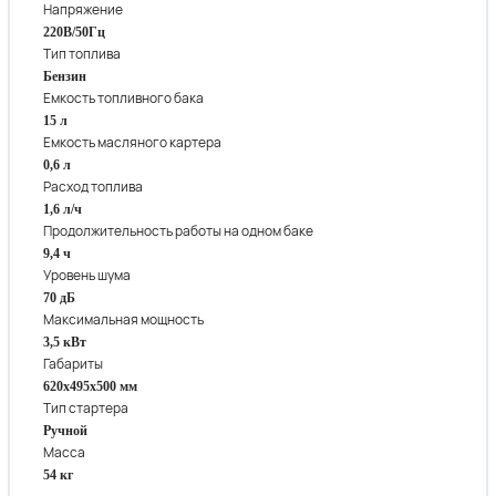
Напряжение
220В/50Гц
Тип топлива
Бензин
Емкость топливного бака
15 л
Емкость масляного картера
0,6 л
Расход топлива
1,6 л/ч
Продолжительность работы на одном баке
9,4 ч
Уровень шума
70 дБ
Максимальная мощность
3,5 кВт
Габариты
620х495х500 мм
Тип стартера
Ручной
Масса
54 кг