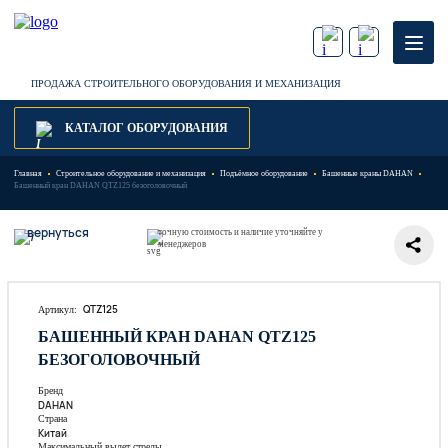
ПРОДАЖА СТРОИТЕЛЬНОГО ОБОРУДОВАНИЯ И МЕХАНИЗАЦИЯ
КАТАЛОГ ОБОРУДОВАНИЯ
Главная
Строительное оборудование и механизация
Подъёмное оборудование
Башенные краны DAHAN
Башенный кран DAHAN QTZ125 безоголовочный
вернуться
точную стоимость и наличие уточняйте у
менеджеров
QTZ125
Артикул:
БАШЕННЫЙ КРАН DAHAN QTZ125
БЕЗОГОЛОВОЧНЫЙ
Бренд
DAHAN
Страна
Китай
Максимальный вылет стрелы