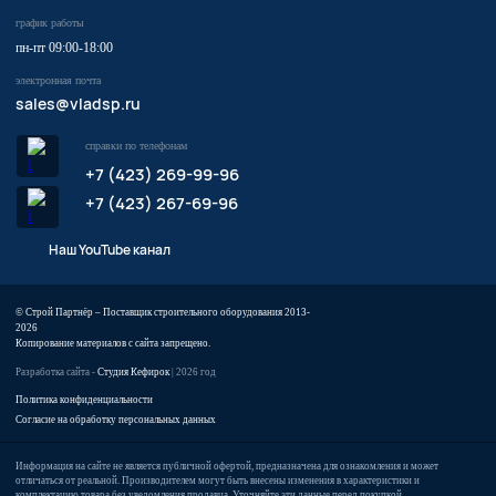
график работы
пн-пт 09:00-18:00
электронная почта
sales@vladsp.ru
справки по телефонам
+7 (423) 269-99-96
+7 (423) 267-69-96
Наш YouTube канал
© Строй Партнёр – Поставщик строительного оборудования 2013-
2026
Копирование материалов с сайта запрещено.
Разработка сайта -
Студия Кефирок
| 2026 год
Политика конфиденциальности
Согласие на обработку персональных данных
Информация на сайте не является публичной офертой, предназначена для ознакомления и может
отличаться от реальной. Производителем могут быть внесены изменения в характеристики и
комплектацию товара без уведомления продавца. Уточняйте эти данные перед покупкой.