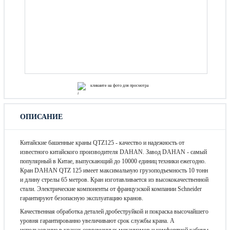
кликните на фото для просмотра
ОПИСАНИЕ
Китайские башенные краны QTZ125 - качество и надежность от
известного китайского производителя DAHAN. Завод DAHAN - самый
популярный в Китае, выпускающий до 10000 единиц техники ежегодно.
Кран DAHAN QTZ 125 имеет максимальную грузоподъемность 10 тонн
и длину стрелы 65 метров. Кран изготавливается из высококачественной
стали. Электрические компоненты от французской компании Schneider
гарантируют безопасную эксплуатацию кранов.
Качественная обработка деталей дробеструйкой и покраска высочайшего
уровня гарантированно увеличивают срок службы крана. А
использование в кранах современных механизмов и комфортной кабины