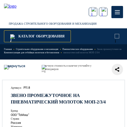
ПРОДАЖА СТРОИТЕЛЬНОГО ОБОРУДОВАНИЯ И МЕХАНИЗАЦИЯ
КАТАЛОГ ОБОРУДОВАНИЯ
Главная
Строительное оборудование и механизация
Пневматическое оборудование
Звено промежуточное на
Комплектующие для отбойных молотков и бетоноломов
пневматический молоток МОП-2/3/4
вернуться
точную стоимость и наличие уточняйте у
менеджеров
P11.8
Артикул:
ЗВЕНО ПРОМЕЖУТОЧНОЕ НА
ПНЕВМАТИЧЕСКИЙ МОЛОТОК МОП-2/3/4
Бренд
ООО "ТоМаш"
Страна
Россия
Материал