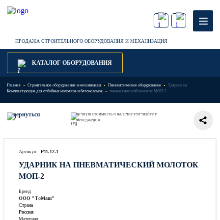
ПРОДАЖА СТРОИТЕЛЬНОГО ОБОРУДОВАНИЯ И МЕХАНИЗАЦИЯ
КАТАЛОГ ОБОРУДОВАНИЯ
Главная
Строительное оборудование и механизация
Пневматическое оборудование
Ударник на
Комплектующие для отбойных молотков и бетоноломов
пневматический молоток МОП-2
вернуться
точную стоимость и наличие уточняйте у
менеджеров
Артикул:
P11.12.1
УДАРНИК НА ПНЕВМАТИЧЕСКИЙ МОЛОТОК
МОП-2
Бренд
ООО "ТоМаш"
Страна
Россия
Материал