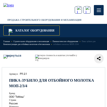
ПРОДАЖА СТРОИТЕЛЬНОГО ОБОРУДОВАНИЯ И МЕХАНИЗАЦИЯ
КАТАЛОГ ОБОРУДОВАНИЯ
Главная
Строительное оборудование и механизация
Пневматическое оборудование
Пика-зубило для
Комплектующие для отбойных молотков и бетоноломов
отбойного молотка МОП-2/3/4
вернуться
точную стоимость и наличие уточняйте у
менеджеров
P11.2.1
Артикул:
ПИКА-ЗУБИЛО ДЛЯ ОТБОЙНОГО МОЛОТКА
МОП-2/3/4
Бренд
ООО "ТоМаш"
Страна
Россия
Материал