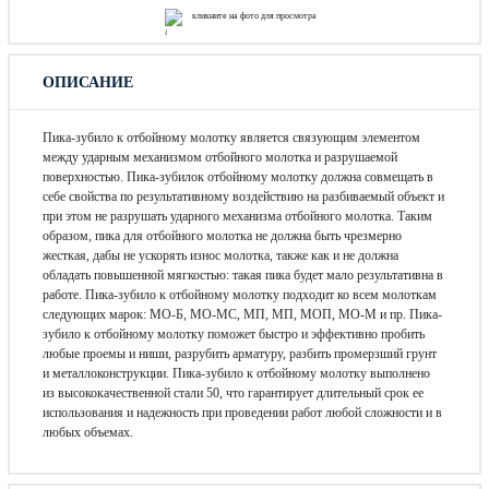
кликните на фото для просмотра
ОПИСАНИЕ
Пика-зубило к отбойному молотку является связующим элементом
между ударным механизмом отбойного молотка и разрушаемой
поверхностью. Пика-зубилок отбойному молотку должна совмещать в
себе свойства по результативному воздействию на разбиваемый объект и
при этом не разрушать ударного механизма отбойного молотка. Таким
образом, пика для отбойного молотка не должна быть чрезмерно
жесткая, дабы не ускорять износ молотка, также как и не должна
обладать повышенной мягкостью: такая пика будет мало результативна в
работе. Пика-зубило к отбойному молотку подходит ко всем молоткам
следующих марок: МО-Б, МО-МС, МП, МП, МОП, МО-М и пр. Пика-
зубило к отбойному молотку поможет быстро и эффективно пробить
любые проемы и ниши, разрубить арматуру, разбить промерзший грунт
и металлоконструкции. Пика-зубило к отбойному молотку выполнено
из высококачественной стали 50, что гарантирует длительный срок ее
использования и надежность при проведении работ любой сложности и в
любых объемах.