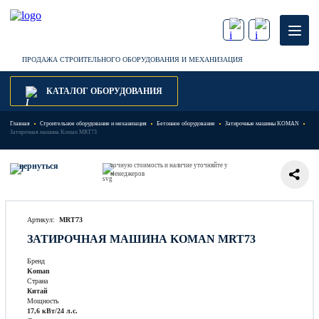
ПРОДАЖА СТРОИТЕЛЬНОГО ОБОРУДОВАНИЯ И МЕХАНИЗАЦИЯ
КАТАЛОГ ОБОРУДОВАНИЯ
Главная
Строительное оборудование и механизация
Бетонное оборудование
Затирочные машины KOMAN
Затирочная машина Koman MRT73
вернуться
точную стоимость и наличие уточняйте у
менеджеров
Артикул:
MRT73
ЗАТИРОЧНАЯ МАШИНА KOMAN MRT73
Бренд
Koman
Страна
Китай
Мощность
17,6 кВт/24 л.с.