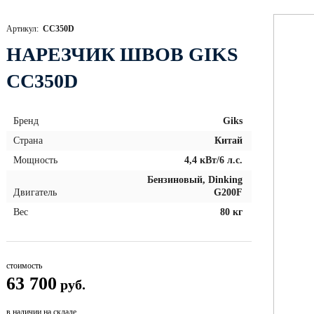
Артикул:
СС350D
НАРЕЗЧИК ШВОВ GIKS
СС350D
Бренд
Giks
Страна
Китай
Мощность
4,4 кВт/6 л.с.
Бензиновый, Dinking
Двигатель
G200F
Вес
80 кг
стоимость
63 700
руб.
в наличии на складе