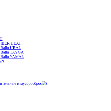
LU
 SIBER HEAT
 Ballu URAL
 Ballu TAYGA
и Ballu YAMAL
MAN
ительные и мусоросброс