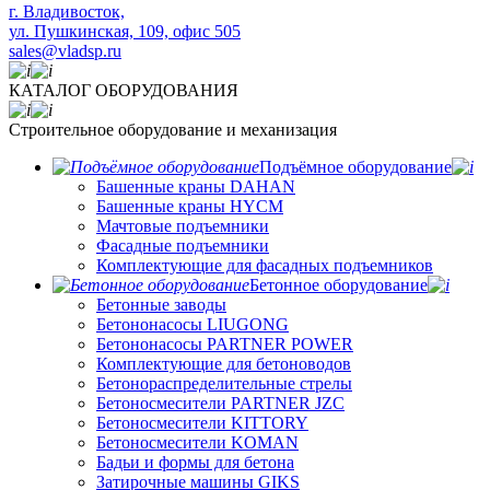
​г. Владивосток,
ул. Пушкинская, 109, офис 505
sales@vladsp.ru
КАТАЛОГ ОБОРУДОВАНИЯ
Строительное оборудование и механизация
Подъёмное оборудование
Башенные краны DAHAN
Башенные краны HYCM
Мачтовые подъемники
Фасадные подъемники
Комплектующие для фасадных подъемников
Бетонное оборудование
Бетонные заводы
Бетононасосы LIUGONG
Бетононасосы PARTNER POWER
Комплектующие для бетоноводов
Бетонораспределительные стрелы
Бетоносмесители PARTNER JZC
Бетоносмесители KITTORY
Бетоносмесители KOMAN
Бадьи и формы для бетона
Затирочные машины GIKS