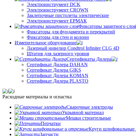
Электроинструмент DCK
Электроинструмент CROWN
Заклепочные пистолеты электрические
Электроинструмент ЕРМАК
Фиксаторы защитного слоя
Фиксаторы для фундамента и перекрытий
Фиксаторы для стен и колонн
Измерительное оборудование
Лазерный нивелир Condtrol Infiniter CLG 4D
Штатив для лазерного уровня
Сертификаты Дилера
Сертификат Дилера DAHAN
Сертификат Дилера GIKS
Сертификат Дилера KOMAN
Сертификат Дилера PLASTO
Расходные материалы и оснастка
Сварочные электроды
Укрывной материал
Мешки строительные
Перчатки
Круги шлифовальные 
Запчасти