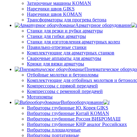
Затирочные машины KOMAN
Нарезчики швов GIKS
Нарезчики швов KOMAN
Трансформаторы для прогрева бетона
Арматурное оборудование
Станки для резки и рубки арматуры
Станки для гибки арматуры
Станки для изготовления арматурных колец
Правильно-отрезные станки
Комплектующие для арматурных станков
Сварочные аппараты для арматуры
Крюки для вязки арматуры
Пневматическое оборуд
Отбойные молотки и бетоноломы
Комплектующие для отбойных молотков и бетонол
Компрессоры с прямой передачей
Компрессоры с ременной передачей
Мотопомпы
Виброоборудование
Вибраторы глубинные Ю. Корея GIKS
Вибраторы глубинные Китай KOMAN
Вибраторы глубинные Россия ВИБРОМАШ
Вибраторы глубинные КНР аналог Российских
Вибраторы площадочные
Вибраторы портативные