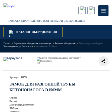
ПРОДАЖА СТРОИТЕЛЬНОГО ОБОРУДОВАНИЯ И МЕХАНИЗАЦИЯ
КАТАЛОГ ОБОРУДОВАНИЯ
Главная
Строительное оборудование и механизация
Бетонное оборудование
Замок для разгонной трубы
Комплектующие для бетоноводов
бетононасоса D150mm
вернуться
точную стоимость и наличие уточняйте у
менеджеров
Z005
Артикул:
ЗАМОК ДЛЯ РАЗГОННОЙ ТРУБЫ
БЕТОНОНАСОСА D150MM
Страна
Китай
Для фланца диаметром
200 мм
Материал