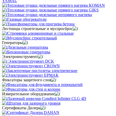
YAMAL
Тепловые пушки дизельные прямого нагрева KOMAN
Тепловые пушки дизельные прямого нагрева GIKS
Тепловые пушки дизельные непрямого нагрева
Газовые обогреватели
Трансформаторы для прогрева бетона
Лестницы строительные и мусоросброс
Стремянки алюминиевые и стальные
Мусоросброс строительный
Генераторы
Дизельные генераторы
Бензиновые генераторы
Электроинструмент
Электроинструмент DCK
Электроинструмент CROWN
Заклепочные пистолеты электрические
Электроинструмент ЕРМАК
Фиксаторы защитного слоя
Фиксаторы для фундамента и перекрытий
Фиксаторы для стен и колонн
Измерительное оборудование
Лазерный нивелир Condtrol Infiniter CLG 4D
Штатив для лазерного уровня
Сертификаты Дилера
Сертификат Дилера DAHAN