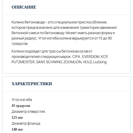
ОПИСАНИЕ
Колено бетоновода – это специальное приспособление,
которое предназначено для изменения траектории движения
бетонной смеси по бетоноводу. Может иметь разную форму и
разный радиус. Угол изгиба колена варьируется от 15 до 90
градусов.
Колено подойдет для трассы бетононасосов от
производителей следующих марок: CIFA , EVERDIGM, KCP,
PUTZMEISTER, SANY, SCHWING, ZOOMLION, HOLD, LiuGong.
ХАРАКТЕРИСТИКИ
Угол изгиба
45 градусов
Диаметр отверстия
125 мм
Диаметр фланца
148 мм