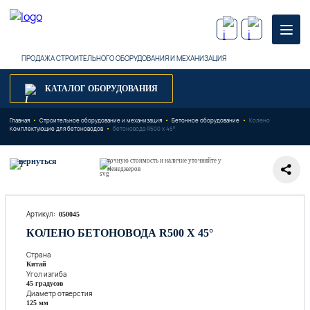
ПРОДАЖА СТРОИТЕЛЬНОГО ОБОРУДОВАНИЯ И МЕХАНИЗАЦИЯ
КАТАЛОГ ОБОРУДОВАНИЯ
Главная
Строительное оборудование и механизация
Бетонное оборудование
Колено
Комплектующие для бетоноводов
бетоновода R500 x 45°
вернуться
точную стоимость и наличие уточняйте у
менеджеров
Артикул:
050045
КОЛЕНО БЕТОНОВОДА R500 X 45°
Страна
Китай
Угол изгиба
45 градусов
Диаметр отверстия
125 мм