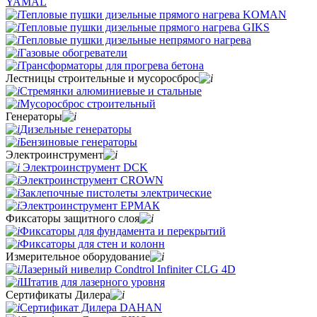
YAMAL
Тепловые пушки дизельные прямого нагрева KOMAN
Тепловые пушки дизельные прямого нагрева GIKS
Тепловые пушки дизельные непрямого нагрева
Газовые обогреватели
Трансформаторы для прогрева бетона
Лестницы строительные и мусоросброс
Стремянки алюминиевые и стальные
Мусоросброс строительный
Генераторы
Дизельные генераторы
Бензиновые генераторы
Электроинструмент
Электроинструмент DCK
Электроинструмент CROWN
Заклепочные пистолеты электрические
Электроинструмент ЕРМАК
Фиксаторы защитного слоя
Фиксаторы для фундамента и перекрытий
Фиксаторы для стен и колонн
Измерительное оборудование
Лазерный нивелир Condtrol Infiniter CLG 4D
Штатив для лазерного уровня
Сертификаты Дилера
Сертификат Дилера DAHAN