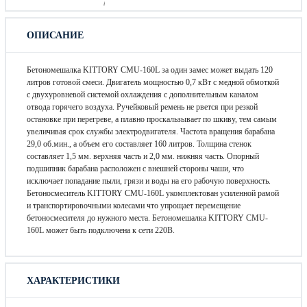
ОПИСАНИЕ
Бетономешалка KITTORY CMU-160L за один замес может выдать 120
литров готовой смеси. Двигатель мощностью 0,7 кВт с медной обмоткой
с двухуровневой системой охлаждения с дополнительным каналом
отвода горячего воздуха. Ручейковый ремень не рвется при резкой
остановке при перегреве, а плавно проскальзывает по шкиву, тем самым
увеличивая срок службы электродвигателя. Частота вращения барабана
29,0 об.мин., а объем его составляет 160 литров. Толщина стенок
составляет 1,5 мм. верхняя часть и 2,0 мм. нижняя часть. Опорный
подшипник барабана расположен с внешней стороны чаши, что
исключает попадание пыли, грязи и воды на его рабочую поверхность.
Бетоносмеситель KITTORY CMU-160L укомплектован усиленной рамой
и транспортировочными колесами что упрощает перемещение
бетоносмесителя до нужного места. Бетономешалка KITTORY CMU-
160L может быть подключена к сети 220В.
ХАРАКТЕРИСТИКИ