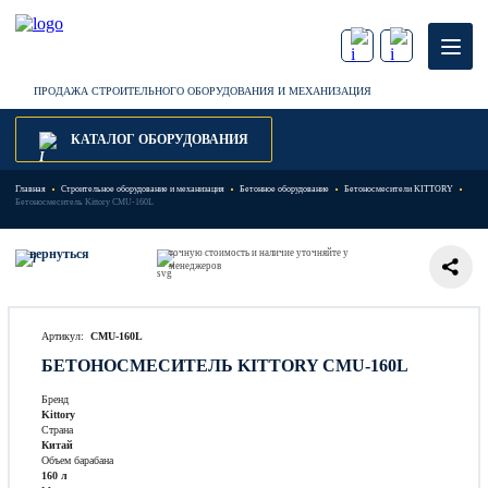
ПРОДАЖА СТРОИТЕЛЬНОГО ОБОРУДОВАНИЯ И МЕХАНИЗАЦИЯ
КАТАЛОГ ОБОРУДОВАНИЯ
Главная
Строительное оборудование и механизация
Бетонное оборудование
Бетоносмесители KITTORY
Бетоносмеситель Kittory CMU-160L
вернуться
точную стоимость и наличие уточняйте у
менеджеров
Артикул:
CMU-160L
БЕТОНОСМЕСИТЕЛЬ KITTORY CMU-160L
Бренд
Kittory
Страна
Китай
Объем барабана
160 л