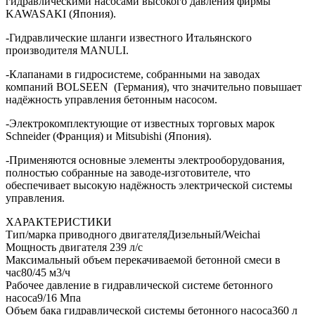
гидравлическими насосами высокого давления фирмы
KAWASAKI (Япония).
-Гидравлические шланги известного Итальянского
производителя MANULI.
-Клапанами в гидросистеме, собранными на заводах
компаний BOLSEEN (Германия), что значительно повышает
надёжность управления бетонным насосом.
-Электрокомплектующие от известных торговых марок
Schneider (Франция) и Mitsubishi (Япония).
-Применяются основные элементы электрооборудования,
полностью собранные на заводе-изготовителе, что
обеспечивает высокую надёжность электрической системы
управления.
ХАРАКТЕРИСТИКИ
Тип/марка приводного двигателя
Дизельный/Weichai
Мощность двигателя
239 л/с
Максимальный объем перекачиваемой бетонной смеси в
час
80/45 м3/ч
Рабочее давление в гидравлической системе бетонного
насоса
9/16 Мпа
Объем бака гидравлической системы бетонного насоса
360 л