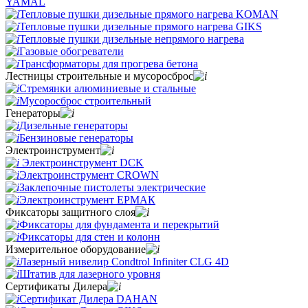
YAMAL
Тепловые пушки дизельные прямого нагрева KOMAN
Тепловые пушки дизельные прямого нагрева GIKS
Тепловые пушки дизельные непрямого нагрева
Газовые обогреватели
Трансформаторы для прогрева бетона
Лестницы строительные и мусоросброс
Стремянки алюминиевые и стальные
Мусоросброс строительный
Генераторы
Дизельные генераторы
Бензиновые генераторы
Электроинструмент
Электроинструмент DCK
Электроинструмент CROWN
Заклепочные пистолеты электрические
Электроинструмент ЕРМАК
Фиксаторы защитного слоя
Фиксаторы для фундамента и перекрытий
Фиксаторы для стен и колонн
Измерительное оборудование
Лазерный нивелир Condtrol Infiniter CLG 4D
Штатив для лазерного уровня
Сертификаты Дилера
Сертификат Дилера DAHAN