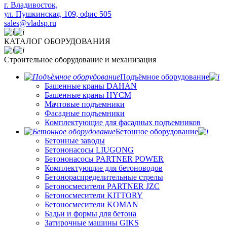
​г. Владивосток,
ул. Пушкинская, 109, офис 505
sales@vladsp.ru
КАТАЛОГ ОБОРУДОВАНИЯ
Строительное оборудование и механизация
Подъёмное оборудование
Башенные краны DAHAN
Башенные краны HYCM
Мачтовые подъемники
Фасадные подъемники
Комплектующие для фасадных подъемников
Бетонное оборудование
Бетонные заводы
Бетононасосы LIUGONG
Бетононасосы PARTNER POWER
Комплектующие для бетоноводов
Бетонораспределительные стрелы
Бетоносмесители PARTNER JZC
Бетоносмесители KITTORY
Бетоносмесители KOMAN
Бадьи и формы для бетона
Затирочные машины GIKS