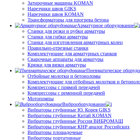
Затирочные машины KOMAN
Нарезчики швов GIKS
Нарезчики швов KOMAN
Трансформаторы для прогрева бетона
Арматурное оборудование
Станки для резки и рубки арматуры
Станки для гибки арматуры
Станки для изготовления арматурных колец
Правильно-отрезные станки
Комплектующие для арматурных станков
Сварочные аппараты для арматуры
Крюки для вязки арматуры
Пневматическое оборуд
Отбойные молотки и бетоноломы
Комплектующие для отбойных молотков и бетонол
Компрессоры с прямой передачей
Компрессоры с ременной передачей
Мотопомпы
Виброоборудование
Вибраторы глубинные Ю. Корея GIKS
Вибраторы глубинные Китай KOMAN
Вибраторы глубинные Россия ВИБРОМАШ
Вибраторы глубинные КНР аналог Российских
Вибраторы площадочные
Вибраторы портативные