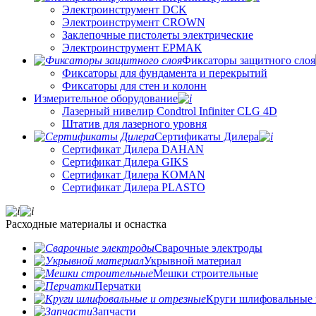
Электроинструмент DCK
Электроинструмент CROWN
Заклепочные пистолеты электрические
Электроинструмент ЕРМАК
Фиксаторы защитного слоя
Фиксаторы для фундамента и перекрытий
Фиксаторы для стен и колонн
Измерительное оборудование
Лазерный нивелир Condtrol Infiniter CLG 4D
Штатив для лазерного уровня
Сертификаты Дилера
Сертификат Дилера DAHAN
Сертификат Дилера GIKS
Сертификат Дилера KOMAN
Сертификат Дилера PLASTO
Расходные материалы и оснастка
Сварочные электроды
Укрывной материал
Мешки строительные
Перчатки
Круги шлифовальные 
Запчасти