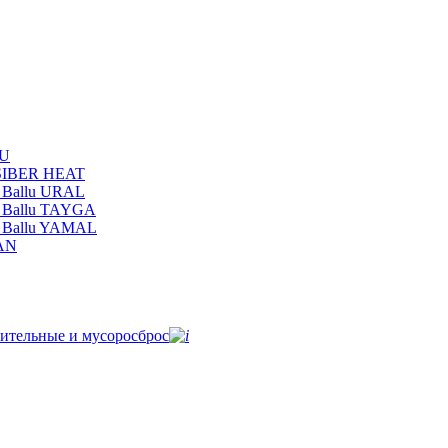
LU
 SIBER HEAT
 Ballu URAL
 Ballu TAYGA
и Ballu YAMAL
MAN
ительные и мусоросброс