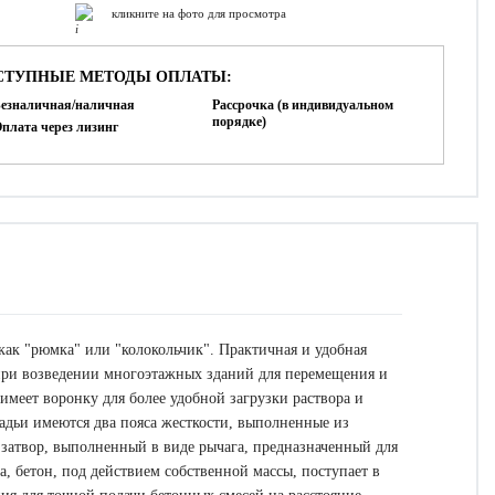
кликните на фото для просмотра
СТУПНЫЕ МЕТОДЫ ОПЛАТЫ:
езналичная/наличная
Рассрочка (в индивидуальном
порядке)
плата через лизинг
 как "рюмка" или "колокольчик". Практичная и удобная
 при возведении многоэтажных зданий для перемещения и
 имеет воронку для более удобной загрузки раствора и
бадьи имеются два пояса жесткости, выполненные из
 затвор, выполненный в виде рычага, предназначенный для
а, бетон, под действием собственной массы, поступает в