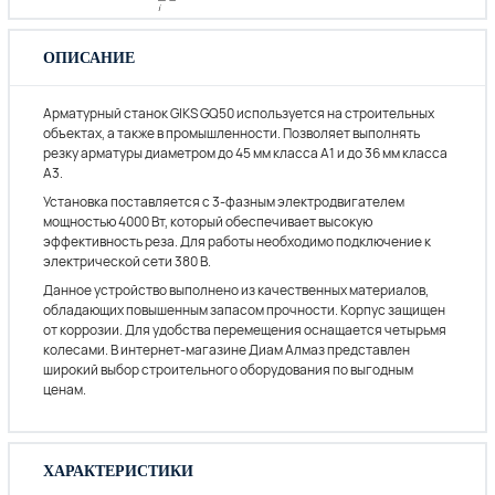
ОПИСАНИЕ
Арматурный станок GIKS GQ50 используется на строительных
объектах, а также в промышленности. Позволяет выполнять
резку арматуры диаметром до 45 мм класса А1 и до 36 мм класса
А3.
Установка поставляется с 3-фазным электродвигателем
мощностью 4000 Вт, который обеспечивает высокую
эффективность реза. Для работы необходимо подключение к
электрической сети 380 В.
Данное устройство выполнено из качественных материалов,
обладающих повышенным запасом прочности. Корпус защищен
от коррозии. Для удобства перемещения оснащается четырьмя
колесами. В интернет-магазине Диам Алмаз представлен
широкий выбор строительного оборудования по выгодным
ценам.
ХАРАКТЕРИСТИКИ