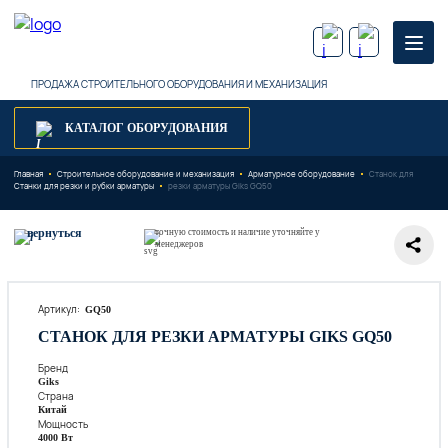
ПРОДАЖА СТРОИТЕЛЬНОГО ОБОРУДОВАНИЯ И МЕХАНИЗАЦИЯ
КАТАЛОГ ОБОРУДОВАНИЯ
Главная
Строительное оборудование и механизация
Арматурное оборудование
Станок для
Станки для резки и рубки арматуры
резки арматуры Giks GQ50
вернуться
точную стоимость и наличие уточняйте у
менеджеров
Артикул:
GQ50
СТАНОК ДЛЯ РЕЗКИ АРМАТУРЫ GIKS GQ50
Бренд
Giks
Страна
Китай
Мощность
4000 Вт