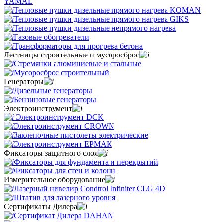
YAMAL
Тепловые пушки дизельные прямого нагрева KOMAN
Тепловые пушки дизельные прямого нагрева GIKS
Тепловые пушки дизельные непрямого нагрева
Газовые обогреватели
Трансформаторы для прогрева бетона
Лестницы строительные и мусоросброс
Стремянки алюминиевые и стальные
Мусоросброс строительный
Генераторы
Дизельные генераторы
Бензиновые генераторы
Электроинструмент
Электроинструмент DCK
Электроинструмент CROWN
Заклепочные пистолеты электрические
Электроинструмент ЕРМАК
Фиксаторы защитного слоя
Фиксаторы для фундамента и перекрытий
Фиксаторы для стен и колонн
Измерительное оборудование
Лазерный нивелир Condtrol Infiniter CLG 4D
Штатив для лазерного уровня
Сертификаты Дилера
Сертификат Дилера DAHAN