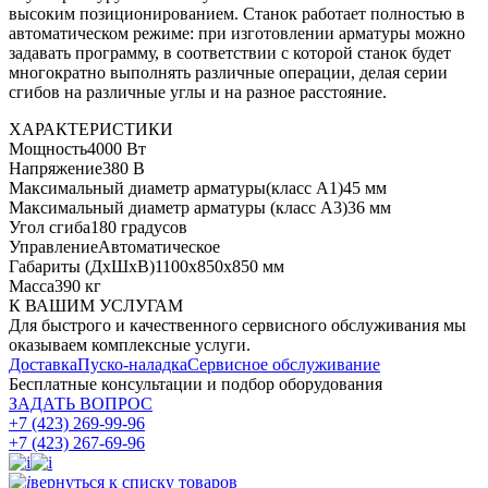
высоким позиционированием. Станок работает полностью в
автоматическом режиме: при изготовлении арматуры можно
задавать программу, в соответствии с которой станок будет
многократно выполнять различные операции, делая серии
сгибов на различные углы и на разное расстояние.
ХАРАКТЕРИСТИКИ
Мощность
4000 Вт
Напряжение
380 В
Максимальный диаметр арматуры(класс А1)
45 мм
Максимальный диаметр арматуры (класс А3)
36 мм
Угол сгиба
180 градусов
Управление
Автоматическое
Габариты (ДхШхВ)
1100x850x850 мм
Масса
390 кг
К ВАШИМ УСЛУГАМ
Для быстрого и качественного сервисного обслуживания мы
оказываем комплексные услуги.
Доставка
Пуско-наладка
Сервисное обслуживание
Бесплатные консультации
и подбор оборудования
ЗАДАТЬ ВОПРОС
+7 (423) 269-99-96
+7 (423) 267-69-96
вернуться к списку товаров