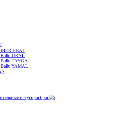
LU
 SIBER HEAT
 Ballu URAL
 Ballu TAYGA
и Ballu YAMAL
MAN
ительные и мусоросброс