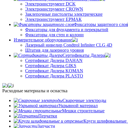
Электроинструмент DCK
Электроинструмент CROWN
Заклепочные пистолеты электрические
Электроинструмент ЕРМАК
Фиксаторы защитного слоя
Фиксаторы для фундамента и перекрытий
Фиксаторы для стен и колонн
Измерительное оборудование
Лазерный нивелир Condtrol Infiniter CLG 4D
Штатив для лазерного уровня
Сертификаты Дилера
Сертификат Дилера DAHAN
Сертификат Дилера GIKS
Сертификат Дилера KOMAN
Сертификат Дилера PLASTO
Расходные материалы и оснастка
Сварочные электроды
Укрывной материал
Мешки строительные
Перчатки
Круги шлифовальные 
Запчасти