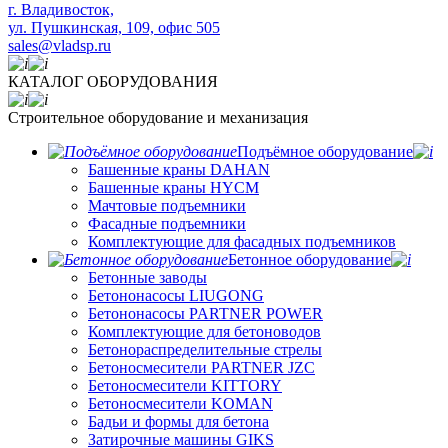
​г. Владивосток,
ул. Пушкинская, 109, офис 505
sales@vladsp.ru
КАТАЛОГ ОБОРУДОВАНИЯ
Строительное оборудование и механизация
Подъёмное оборудование
Башенные краны DAHAN
Башенные краны HYCM
Мачтовые подъемники
Фасадные подъемники
Комплектующие для фасадных подъемников
Бетонное оборудование
Бетонные заводы
Бетононасосы LIUGONG
Бетононасосы PARTNER POWER
Комплектующие для бетоноводов
Бетонораспределительные стрелы
Бетоносмесители PARTNER JZC
Бетоносмесители KITTORY
Бетоносмесители KOMAN
Бадьи и формы для бетона
Затирочные машины GIKS