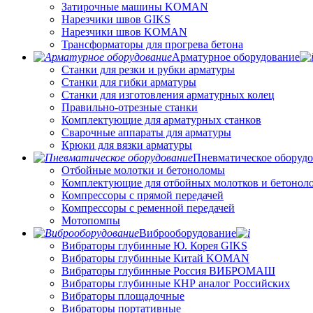
Затирочные машины KOMAN
Нарезчики швов GIKS
Нарезчики швов KOMAN
Трансформаторы для прогрева бетона
Арматурное оборудование
Станки для резки и рубки арматуры
Станки для гибки арматуры
Станки для изготовления арматурных колец
Правильно-отрезные станки
Комплектующие для арматурных станков
Сварочные аппараты для арматуры
Крюки для вязки арматуры
Пневматическое оборуд
Отбойные молотки и бетоноломы
Комплектующие для отбойных молотков и бетонол
Компрессоры с прямой передачей
Компрессоры с ременной передачей
Мотопомпы
Виброоборудование
Вибраторы глубинные Ю. Корея GIKS
Вибраторы глубинные Китай KOMAN
Вибраторы глубинные Россия ВИБРОМАШ
Вибраторы глубинные КНР аналог Российских
Вибраторы площадочные
Вибраторы портативные