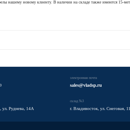
стрелы нашему новому клиенту. В наличии на складе также имеются 15-
электронная почта
sales@vladsp.ru
0
склад №3
, ул. Руднева, 14А
г. Владивосток, ул. Снеговая, 1