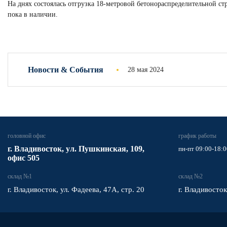
На днях состоялась отгрузка 18-метровой бетонораспределительной 
пока в наличии.
Новости & Cобытия
28 мая 2024
головной офис
график работы
​г. Владивосток,
ул. Пушкинская, 109,
пн-пт 09:00-18:0
офис 505
склад №1
склад №2
г. Владивосток, ул. Фадеева, 47А, стр. 20
г. Владивосток